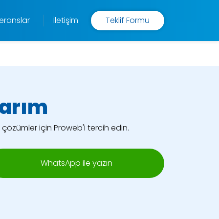
eranslar
İletişim
Teklif Formu
sarım
 çözümler için Proweb'i tercih edin.
WhatsApp ile yazın