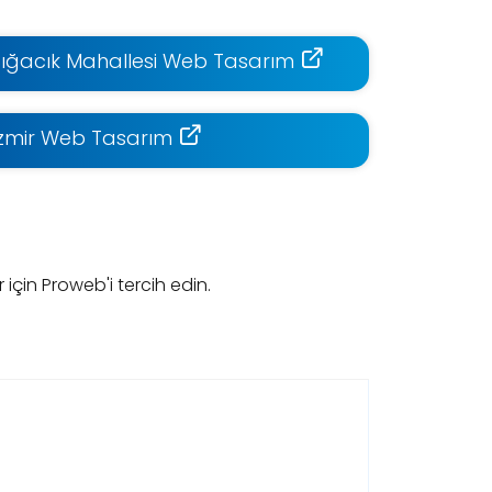
Sığacık Mahallesi Web Tasarım
İzmir Web Tasarım
için Proweb'i tercih edin.