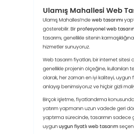
Ulamış Mahallesi Web Tas
Ulamış Mahallesi’nde
web tasarımı
yapt
gösterebilir. Bir
profesyonel web tasarım
tasarımı, genellikle sitenin karmaşıklığın
hizmetler sunuyoruz.
Web tasarım fiyatları, bir internet sites
genellikle projenin ölçeğine, kullanılan 
olarak, her zaman en iyi kaliteyi, uygun
anlayışı benimsiyoruz ve hiçbir gizli mal
Birçok işletme, fiyatlandırma konusunda 
yatırım yapmanın uzun vadede geri d
yaptırma sürecinde, tasarımın sadece gö
uygun
uygun fiyatlı web tasarım
seçenek