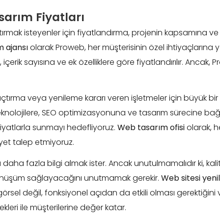
arım Fiyatları
ırmak isteyenler için fiyatlandırma, projenin kapsamına ve 
 ajansı
olarak Proweb, her müşterisinin özel ihtiyaçlarına
a, içerik sayısına ve ek özelliklere göre fiyatlandırılır. Ancak
i açtırma veya yenileme kararı veren işletmeler için büyük b
teknolojilere, SEO optimizasyonuna ve tasarım sürecine bağlı
 fiyatlarla sunmayı hedefliyoruz.
Web tasarım ofisi
olarak, h
iyet talep etmiyoruz.
daha fazla bilgi almak ister. Ancak unutulmamalıdır ki, kalit
önüşüm sağlayacağını unutmamak gerekir.
Web sitesi yen
rsel değil, fonksiyonel açıdan da etkili olması gerektiğin
leri ile müşterilerine değer katar.