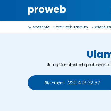
Anasayfa
İzmir Web Tasarım
Seferihis
Ulam
Ulamış Mahallesi'nde profesyonel we
232 478 32 57
Bizi Arayın!