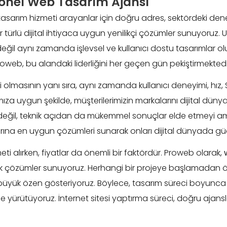
yonel Web Tasarım Ajansı
sarım hizmeti arayanlar için doğru adres, sektördeki dene
r türlü dijital ihtiyaca uygun yenilikçi çözümler sunuyoruz.
ğil aynı zamanda işlevsel ve kullanıcı dostu tasarımlar oluş
oweb, bu alandaki liderliğini her geçen gün pekiştirmektedi
ci olmasının yanı sıra, aynı zamanda kullanıcı deneyimi, hı
za uygun şekilde, müşterilerimizin markalarını dijital dünya
k değil, teknik açıdan da mükemmel sonuçlar elde etmeyi a
larına en uygun çözümleri sunarak onları dijital dünyada güç
ti alırken, fiyatlar da önemli bir faktördür. Proweb olarak,
 çözümler sunuyoruz. Herhangi bir projeye başlamadan önc
a büyük özen gösteriyoruz. Böylece, tasarım süreci boyunca
lde yürütüyoruz. İnternet sitesi yaptırma süreci, doğru ajan