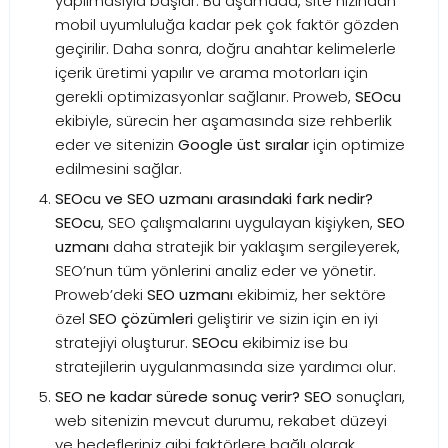
yapılmasıyla başlar. Bu aşamada, site hızından
mobil uyumluluğa kadar pek çok faktör gözden
geçirilir. Daha sonra, doğru anahtar kelimelerle
içerik üretimi yapılır ve arama motorları için
gerekli optimizasyonlar sağlanır. Proweb,
SEOcu
ekibiyle, sürecin her aşamasında size rehberlik
eder ve sitenizin
Google üst sıralar
için optimize
edilmesini sağlar.
SEOcu ve SEO uzmanı arasındaki fark nedir?
SEOcu
, SEO çalışmalarını uygulayan kişiyken,
SEO
uzmanı
daha stratejik bir yaklaşım sergileyerek,
SEO’nun tüm yönlerini analiz eder ve yönetir.
Proweb’deki
SEO uzmanı
ekibimiz, her sektöre
özel
SEO çözümleri
geliştirir ve sizin için en iyi
stratejiyi oluşturur.
SEOcu
ekibimiz ise bu
stratejilerin uygulanmasında size yardımcı olur.
SEO ne kadar sürede sonuç verir?
SEO
sonuçları,
web sitenizin mevcut durumu, rekabet düzeyi
ve hedefleriniz gibi faktörlere bağlı olarak