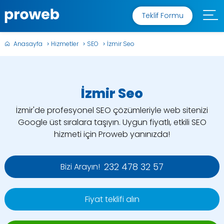
Teklif Formu
Anasayfa
Hizmetler
SEO
İzmir Seo
İzmir Seo
İzmir'de profesyonel SEO çözümleriyle web sitenizi
Google üst sıralara taşıyın. Uygun fiyatlı, etkili SEO
hizmeti için Proweb yanınızda!
232 478 32 57
Bizi Arayın!
Fiyat teklifi alın