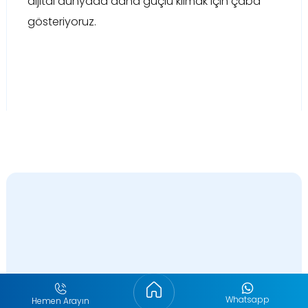
dijital dünyada daha güçlü kılmak için çaba
gösteriyoruz.
İşinizi Dijitalde Zirveye Taşıyın!
Whatsapp
Hemen Arayın