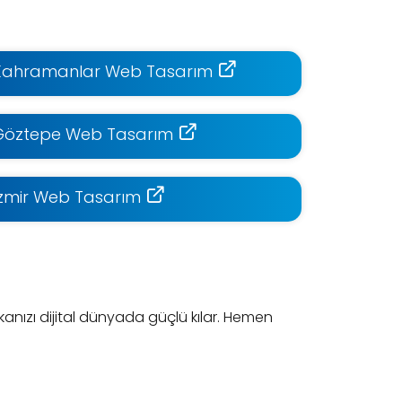
Kahramanlar Web Tasarım
Göztepe Web Tasarım
İzmir Web Tasarım
nızı dijital dünyada güçlü kılar. Hemen