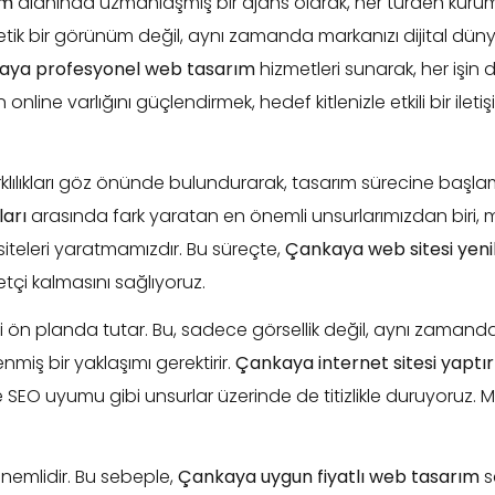
ım
alanında uzmanlaşmış bir ajans olarak, her türden kurumsa
ik bir görünüm değil, aynı zamanda markanızı dijital düny
aya profesyonel web tasarım
hizmetleri sunarak, her işin di
online varlığını güçlendirmek, hedef kitlenizle etkili bir ile
arklılıkları göz önünde bulundurarak, tasarım sürecine başla
arı
arasında fark yaratan en önemli unsurlarımızdan biri, m
siteleri yaratmamızdır. Bu süreçte,
Çankaya web sitesi yen
tçi kalmasını sağlıyoruz.
 ön planda tutar. Bu, sadece görsellik değil, aynı zamanda k
nmiş bir yaklaşımı gerektirir.
Çankaya internet sitesi yapt
 SEO uyumu gibi unsurlar üzerinde de titizlikle duruyoruz. Ma
emlidir. Bu sebeple,
Çankaya uygun fiyatlı web tasarım
s