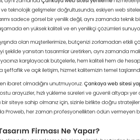
il, aynı zamanda
Çankaya web sitesi yenileme
hizmetleriyl
 ve teknolojik gelişmeler doğrultusunda, eskiyen web sitele
arımı sadece görsel bir yenilik değil, aynı zamanda teknik bi
aşamada en yüksek kaliteli ve en yenilikçi çözümleri sunuyo
ışında olan müşterilerimize, bütçenizi zorlamadan etkili 
yi şekilde yansıtan tasarımlar üretirken, aynı zamanda mali
tiyacınızı karşılayacak bütçelerle, hem kaliteli hem de hesap
effaflık ve açık iletişim, hizmet kalitemizin temel taşlarınd
kten ibaret olmadığını unutmuyoruz.
Çankaya web sitesi ya
tu arayüzler, hızlı yükleme süreleri ve güvenli altyapı yer al
 bir siteye sahip olmanız için, sizinle birlikte doğru strateji
a Proweb, her zaman profesyonellikten ödün vermeyen bir 
asarım Firması Ne Yapar?