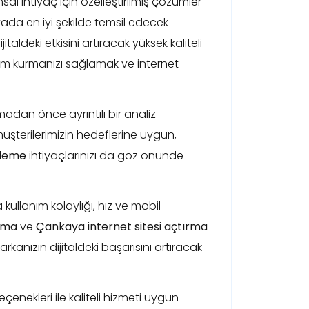
l ihtiyaç için özelleştirilmiş çözümler
ada en iyi şekilde temsil edecek
jitaldeki etkisini artıracak yüksek kaliteli
tişim kurmanızı sağlamak ve internet
madan önce ayrıntılı bir analiz
üşterilerimizin hedeflerine uygun,
ileme
ihtiyaçlarınızı da göz önünde
ullanım kolaylığı, hız ve mobil
ırma
ve
Çankaya internet sitesi açtırma
rkanızın dijitaldeki başarısını artıracak
eçenekleri ile kaliteli hizmeti uygun