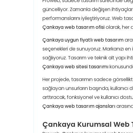
Proweb, sadece tasarım sürecinde değ
güncelliyor. Zamanla değişen ihtiyaçlar
performanslarını iyileştiriyoruz. Web tas
Çankaya web tasarım ofisi
olarak, her 
Çankaya uygun fiyatlı web tasarım
aray
seçenekleri de sunuyoruz. Markanızı en i
sağlıyoruz. Tasarım ve teknik alt yapı ih
Çankaya web sitesi tasarımı
konusunda ş
Her projede, tasarımın sadece görselli
sağlayan unsurların başında, kullanıcı dos
arttıracak, fonksiyonel ve kullanıcı dostu
Çankaya web tasarım ajansları
arasınd
Çankaya Kurumsal Web T