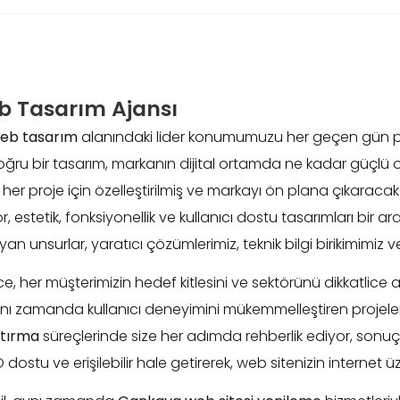
 Tasarım Ajansı
eb tasarım
alanındaki lider konumumuzu her geçen gün pek
ve doğru bir tasarım, markanın dijital ortamda ne kadar güçlü
er proje için özelleştirilmiş ve markayı ön plana çıkaracak 
yor, estetik, fonksiyonellik ve kullanıcı dostu tasarımları bir
n unsurlar, yaratıcı çözümlerimiz, teknik bilgi birikimimiz v
er müşterimizin hedef kitlesini ve sektörünü dikkatlice an
nı zamanda kullanıcı deneyimini mükemmelleştiren projele
ptırma
süreçlerinde size her adımda rehberlik ediyor, sonuç
dostu ve erişilebilir hale getirerek, web sitenizin internet 