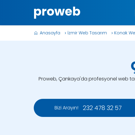
Anasayfa
İzmir Web Tasarım
Konak We
Proweb, Çankaya'da profesyonel web tasar
232 478 32 57
Bizi Arayın!