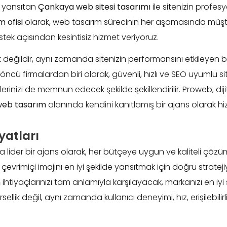
zi yansıtan
Çankaya web sitesi tasarımı
ile sitenizin profesy
 ofisi
olarak, web tasarım sürecinin her aşamasında müşteril
ek açısından kesintisiz hizmet veriyoruz.
değildir, aynı zamanda sitenizin performansını etkileyen b
ncü firmalardan biri olarak, güvenli, hızlı ve SEO uyumlu sit
erinizi de memnun edecek şekilde şekillendirilir. Proweb, di
web tasarım
alanında kendini kanıtlamış bir ajans olarak 
atları
 lider bir ajans olarak, her bütçeye uygun ve kaliteli çözü
n çevrimiçi imajını en iyi şekilde yansıtmak için doğru strate
m
ihtiyaçlarınızı tam anlamıyla karşılayacak, markanızı en iyi
ellik değil, aynı zamanda kullanıcı deneyimi, hız, erişilebil