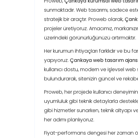
Proweb,
Çankaya kurumsal web tasar
sunmaktadır. Web tasarımı, sadece estet
stratejik bir araçtır. Proweb olarak,
Çank
projeler üretiyoruz. Amacımız, markanızın 
üzerindeki görünürlüğünüzü artırmaktır.
Her kurumun ihtiyaçları farklıdır ve bu f
yapıyoruz.
Çankaya web tasarım ajansl
kullanıcı dostu, modern ve işlevsel web 
bulundurarak, sitenizin güncel ve rekabe
Proweb, her projede kullanıcı deneyimini
uyumluluk gibi teknik detaylarla destekle
gibi hizmetler sunarken, teknik altyapı ve
her adımı planlıyoruz.
Fiyat-performans dengesi her zaman ön