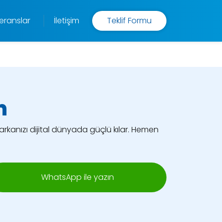
eranslar
İletişim
Teklif Formu
m
kanızı dijital dünyada güçlü kılar. Hemen
WhatsApp ile yazın