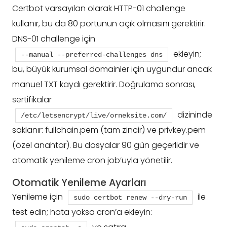
Certbot varsayılan olarak HTTP-01 challenge
kullanır, bu da 80 portunun açık olmasını gerektirir.
DNS-01 challenge için
ekleyin;
--manual --preferred-challenges dns
bu, büyük kurumsal domainler için uygundur ancak
manuel TXT kaydı gerektirir. Doğrulama sonrası,
sertifikalar
dizininde
/etc/letsencrypt/live/orneksite.com/
saklanır: fullchain.pem (tam zincir) ve privkey.pem
(özel anahtar). Bu dosyalar 90 gün geçerlidir ve
otomatik yenileme cron job’uyla yönetilir.
Otomatik Yenileme Ayarları
Yenileme için
ile
sudo certbot renew --dry-run
test edin; hata yoksa cron’a ekleyin: