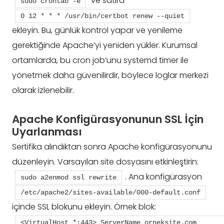
ve satıra
sudo crontab -e
0 12 * * * /usr/bin/certbot renew --quiet
ekleyin. Bu, günlük kontrol yapar ve yenileme
gerektiğinde Apache’yi yeniden yükler. Kurumsal
ortamlarda, bu cron job’unu systemd timer ile
yönetmek daha güvenilirdir, böylece loglar merkezi
olarak izlenebilir.
Apache Konfigürasyonunun SSL İçin
Uyarlanması
Sertifika alındıktan sonra Apache konfigürasyonunu
düzenleyin. Varsayılan site dosyasını etkinleştirin:
. Ana konfigürasyon
sudo a2enmod ssl rewrite
/etc/apache2/sites-available/000-default.conf
içinde SSL blokunu ekleyin. Örnek blok:
<VirtualHost *:443> ServerName orneksite.com 