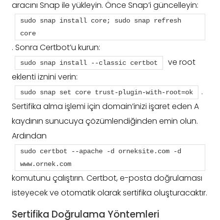
aracını Snap ile yükleyin. Önce Snap’i güncelleyin:
sudo snap install core; sudo snap refresh 
core
. Sonra Certbot’u kurun:
ve root
sudo snap install --classic certbot
eklenti iznini verin:
.
sudo snap set core trust-plugin-with-root=ok
Sertifika alma işlemi için domain’inizi işaret eden A
kaydının sunucuya çözümlendiğinden emin olun.
Ardından
sudo certbot --apache -d orneksite.com -d 
www.ornek.com
komutunu çalıştırın. Certbot, e-posta doğrulaması
isteyecek ve otomatik olarak sertifika oluşturacaktır.
Sertifika Doğrulama Yöntemleri