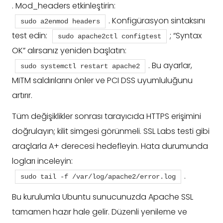
. Mod_headers etkinleştirin:
. Konfigürasyon sintaksını
sudo a2enmod headers
test edin:
; “Syntax
sudo apache2ctl configtest
OK” alırsanız yeniden başlatın:
. Bu ayarlar,
sudo systemctl restart apache2
MITM saldırılarını önler ve PCI DSS uyumluluğunu
artırır.
Tüm değişiklikler sonrası tarayıcıda HTTPS erişimini
doğrulayın; kilit simgesi görünmeli. SSL Labs testi gibi
araçlarla A+ derecesi hedefleyin. Hata durumunda
logları inceleyin:
.
sudo tail -f /var/log/apache2/error.log
Bu kurulumla Ubuntu sunucunuzda Apache SSL
tamamen hazır hale gelir. Düzenli yenileme ve