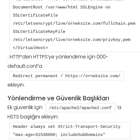
DocumentRoot /var/www/html SSLEngine on 
SSLCertificateFile 
/etc/letsencrypt/live/orneksite.com/fullchain.pem 
SSLCertificateKeyFile 
/etc/letsencrypt/live/orneksite.com/privkey.pem 
</VirtualHost>
. HTTP’den HTTPS’ye yönlendirme için 000-
default.conf’a
Redirect permanent / https://orneksite.com/
ekleyin.
Yönlendirme ve Güvenlik Başlıkları
Ek güvenlik için
‘a
/etc/apache2/apache2.conf
HSTS başlığını ekleyin:
Header always set Strict-Transport-Security 
"max-age=31536000; includeSubDomains"