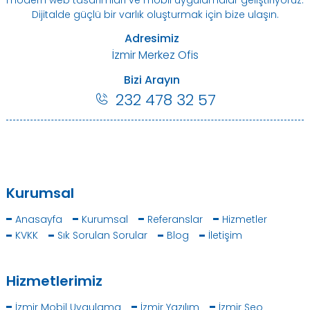
modern web tasarımları ve mobil uygulamalar geliştiriyoruz.
Dijitalde güçlü bir varlık oluşturmak için bize ulaşın.
Adresimiz
İzmir Merkez Ofis
Bizi Arayın
232 478 32 57
Kurumsal
Anasayfa
Kurumsal
Referanslar
Hizmetler
KVKK
Sık Sorulan Sorular
Blog
İletişim
Hizmetlerimiz
İzmir Mobil Uygulama
İzmir Yazılım
İzmir Seo