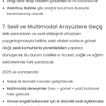
Drag-and-drop tasarım çözümleri
ile hız kazanılacak.
Webflow, Bubble
gibi araçlar kurumsal düzeyde
benimsenmiş olacak.
7. Sesli ve Multimodal Arayüzlere Geçiş
Akıllı asistanların ve sesli etkileşimli cihazların
yaygınlaşmasıyla birlikte, web siteleri sadece görsel
değil,
sesli komutlarla yönetilebilen
yapılara
dönüşecek. Bu durum özellikle e-ticaret, sağlık ve eğitim
sektörlerinde fark yaratacak.
2025 ve sonrasında:
Voice UI
destekli menüler geliştirilecek.
Multimodal deneyimler
(ses + görsel + yazı) bütünsel
hale gelecek.
Görsel engelli kullanıcılar için AI destekli sesli açıklamalar