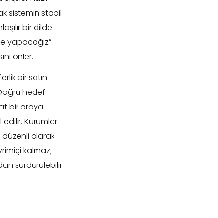
k sistemin stabil
şılır bir dilde
 ne yapacağız”
ını önler.
erlik bir satın
. Doğru hedef
kat bir araya
edilir. Kurumlar
ve düzenli olarak
vrimiçi kalmaz;
an sürdürülebilir