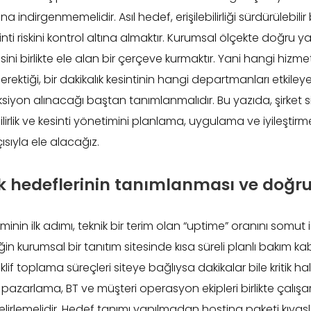
na indirgenmemelidir. Asıl hedef, erişilebilirliği sürdürülebili
ti riskini kontrol altına almaktır. Kurumsal ölçekte doğru ya
kisini birlikte ele alan bir çerçeve kurmaktır. Yani hangi hizm
rektiği, bir dakikalık kesintinin hangi departmanları etkile
iyon alınacağı baştan tanımlanmalıdır. Bu yazıda, şirket sit
ilirlik ve kesinti yönetimini planlama, uygulama ve iyileştirm
çısıyla ele alacağız.
rlik hedeflerinin tanımlanması ve doğr
etiminin ilk adımı, teknik bir terim olan “uptime” oranını somut 
in kurumsal bir tanıtım sitesinde kısa süreli planlı bakım kabu
lif toplama süreçleri siteye bağlıysa dakikalar bile kritik hale
azarlama, BT ve müşteri operasyon ekipleri birlikte çalışa
elirlemelidir. Hedef tanımı yapılmadan hosting paketi kıya