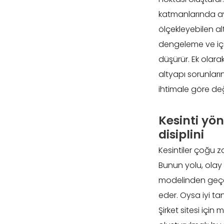
katmanlarında ayrı
ölçekleyebilen al
dengeleme ve içer
düşürür. Ek olara
altyapı sorunları
ihtimale göre de
Kesinti yö
disiplini
Kesintiler çoğu z
Bunun yolu, olay
modelinden geçer.
eder. Oysa iyi ta
Şirket sitesi içi