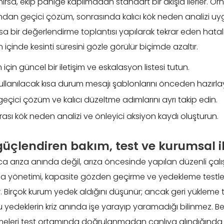
rsa, ekip paniğe kapılmadan standart bir akışla ilerler. Ör
dından geçici çözüm, sonrasında kalıcı kök neden analizi uyg
a bir değerlendirme toplantısı yapılarak tekrar eden hatalar
 içinde kesinti süresini gözle görülür biçimde azaltır.
m için güncel bir iletişim ve eskalasyon listesi tutun.
llanılacak kısa durum mesajı şablonlarını önceden hazırlay
geçici çözüm ve kalıcı düzeltme adımlarını ayrı takip edin.
nrası kök neden analizi ve önleyici aksiyon kaydı oluşturun.
 güçlendiren bakım, test ve kurumsal i
lnızca arıza anında değil, arıza öncesinde yapılan düzenli çal
ma yönetimi, kapasite gözden geçirme ve yedekleme testler
r. Birçok kurum yedek aldığını düşünür; ancak geri yükleme 
yedeklerin kriz anında işe yarayıp yaramadığı bilinmez. Be
meleri test ortamında doğrulanmadan canlıya alındığında