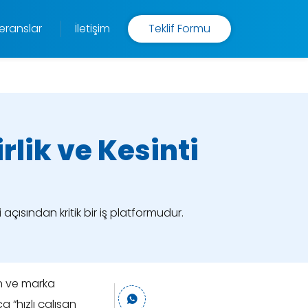
eranslar
İletişim
Teklif Formu
irlik ve Kesinti
 açısından kritik bir iş platformudur.
yon ve marka
a “hızlı çalışan