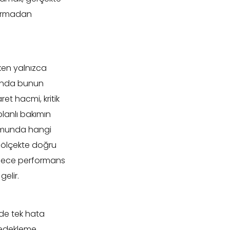
tırmadan
ken yalnızca
ğında bunun
et hacmi, kritik
planlı bakımın
urumunda hangi
l ölçekte doğru
öylece performans
gelir.
de tek hata
yedekleme