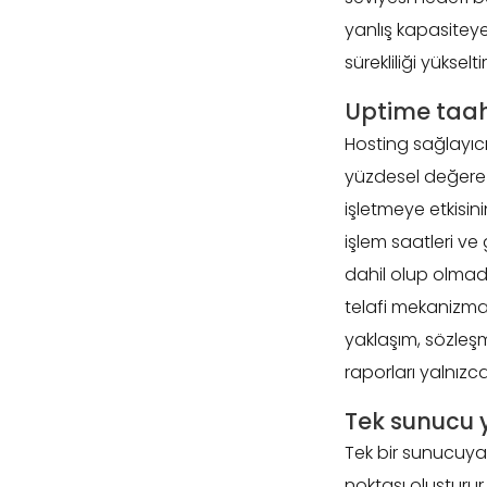
yanlış kapasitey
sürekliliği yükseltir
Uptime taah
Hosting sağlayıcı
yüzdesel değere 
işletmeye etkisin
işlem saatleri ve 
dahil olup olmadı
telafi mekanizma
yaklaşım, sözleşm
raporları yalnızca
Tek sunucu 
Tek bir sunucuya
noktası oluşturu