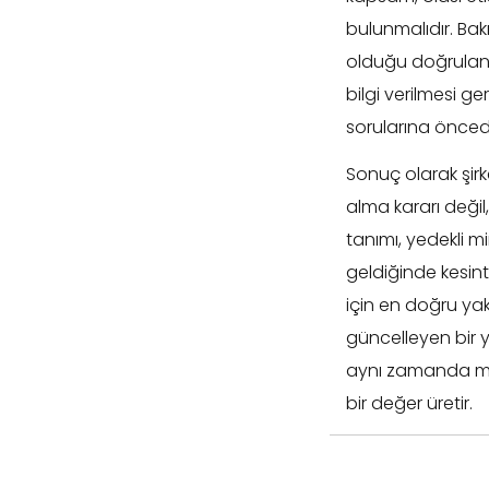
bulunmalıdır. Bak
olduğu doğrulanma
bilgi verilmesi g
sorularına önceden
Sonuç olarak şirket
alma kararı değil
tanımı, yedekli m
geldiğinde kesint
için en doğru yakl
güncelleyen bir y
aynı zamanda müşt
bir değer üretir.