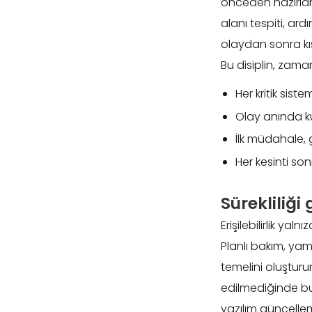
önceden hazırlanı
alanı tespiti, ar
olaydan sonra kıs
Bu disiplin, zaman
Her kritik siste
Olay anında ku
İlk müdahale, 
Her kesinti so
Sürekliliği
Erişilebilirlik ya
Planlı bakım, ya
temelini oluşturu
edilmediğinde bu 
yazılım güncelle