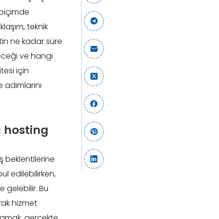
r biçimde
klaşım, teknik
etin ne kadar süre
yeceği ve hangi
esi için
e adımlarını
u hosting
iş beklentilerine
l edilebilirken,
 gelebilir. Bu
rak hizmet
slamak, gerçekte