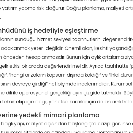
e yatırım yapma riski doğurur. Doğru planlama, maliyeti ar
.
hüdünü iş hedefiyle eşleştirme
larının sunduğu hizmet seviyesi taahhütlerini değerlendirir
odaklanmak yeterli değildir. Önemli olan, kesinti yaşandı
in önceden hesaplanmasıdır. Bunun için aylık ortalama ziyar
gelir etkisi bir arada değerlendirilmelidir. Ayrıca taahhütte “
ğı”, “hangi arızaların kapsam dışında kaldığı” ve “ihlal d
sının devreye girdiği” net biçimde incelenmelidir. Kurumsa
e dili ile operasyonel gerçekliği aynı çizgide tutmaktır. B
 teknik ekip için değil, yönetsel kararlar için de anlamlı hale 
yerine yedekli mimari planlama
 bağlı yapı, maliyet açısından başlangıçta cazip görünse 
r. Kurumsal sitelerde en azından uygulama, veritabanı ve 