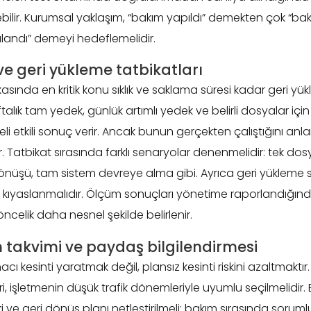
nebilir. Kurumsal yaklaşım, “bakım yapıldı” demekten çok “bak
landı” demeyi hedeflemelidir.
e geri yükleme tatbikatları
asında en kritik konu sıklık ve saklama süresi kadar geri yük
ık tam yedek, günlük artımlı yedek ve belirli dosyalar için
 etkili sonuç verir. Ancak bunun gerçekten çalıştığını anl
ır. Tatbikat sırasında farklı senaryolar denenmelidir: tek do
önüşü, tam sistem devreye alma gibi. Ayrıca geri yükleme s
le kıyaslanmalıdır. Ölçüm sonuçları yönetime raporlandığında
celik daha nesnel şekilde belirlenir.
 takvimi ve paydaş bilgilendirmesi
cı kesinti yaratmak değil, plansız kesinti riskini azaltmaktı
, işletmenin düşük trafik dönemleriyle uyumlu seçilmelidir
 ve geri dönüş planı netleştirilmeli; bakım sırasında sorumlu