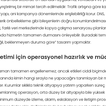
ştırılmış bir mimari tercih edilmelidir. Trafik artışına göre 
tyapı, ani kampanya dönemlerinde erişilebilirliği korur. DNS, 
ik önbellekleme gibi bileşenlerin doğru konumlandırılması da
k, farklı veri merkezlerinde kopya çalışma senaryosu planl
nda hizmetin tamamen durmasını önleyebilir. Buradaki temel i
ğil, beklenmeyen duruma göre” tasarım yapmaktır.
netimi için operasyonel hazırlık ve m
aman tamamen engellenemez; ancak etkileri ciddi biçimde sın
 anında kimin hangi sırayla ne yapacağını tanımlayan bir
 Kurumlar sıklıkla teknik altyapıya yatırım yaparken süreç d
nımlanmış operasyon, orta düzey bir altyapıyla bile yüksek 
n minimum düzeyde izleme, alarm, eskalasyon ve iletişim pros