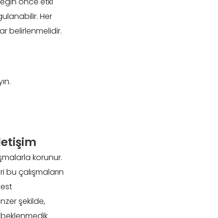
neğin önce etki
ulanabilir. Her
 belirlenmelidir.
ın.
letişim
ışmalarla korunur.
i bu çalışmaların
test
nzer şekilde,
 beklenmedik