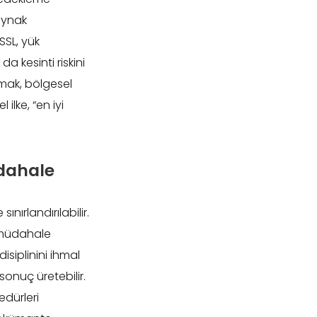
kaynak
SSL, yük
 kesinti riskini
amak, bölgesel
lke, “en iyi
üdahale
ırlandırılabilir.
 müdahale
isiplinini ihmal
sonuç üretebilir.
edürleri