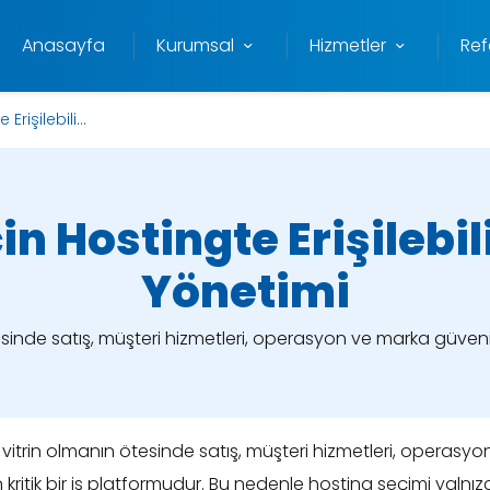
Anasayfa
Kurumsal
Hizmetler
Ref
Erişilebili...
çin Hostingte Erişilebil
Yönetimi
 ötesinde satış, müşteri hizmetleri, operasyon ve marka güveni
ital vitrin olmanın ötesinde satış, müşteri hizmetleri, operas
kritik bir iş platformudur. Bu nedenle hosting seçimi yalnızc