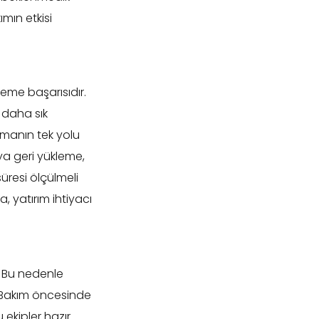
ımın etkisi
leme başarısıdır.
 daha sık
amanın tek yolu
sya geri yükleme,
üresi ölçülmeli
, yatırım ihtiyacı
r. Bu nedenle
. Bakım öncesinde
 ekipler hazır