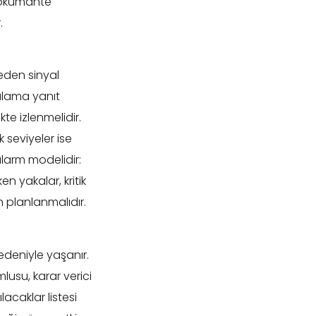
 dokümante
.
eden sinyal
gulama yanıt
kte izlenmelidir.
k seviyeler ise
alarm modelidir:
n yakalar, kritik
 planlanmalıdır.
edeniyle yaşanır.
lusu, karar verici
lacaklar listesi