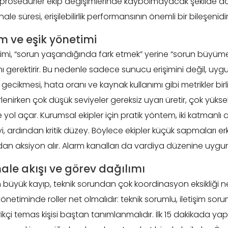
u prosedürler ekip değişimlerinde kaybolmayacak şekilde
ale süresi, erişilebilirlik performansının önemli bir bileşenidir
m ve eşik yönetimi
netimi, “sorun yaşandığında fark etmek” yerine “sorun büyüm
ı gerektirir. Bu nedenle sadece sunucu erişimini değil, uy
 gecikmesi, hata oranı ve kaynak kullanımı gibi metrikler birli
irlenirken çok düşük seviyeler gereksiz uyarı üretir, çok yükse
l açar. Kurumsal ekipler için pratik yöntem, iki katmanlı 
, ardından kritik düzey. Böylece ekipler küçük sapmaları erke
 aksiyon alır. Alarm kanalları da vardiya düzenine uygun
le akışı ve görev dağılımı
 büyük kayıp, teknik sorundan çok koordinasyon eksikliği n
netiminde roller net olmalıdır: teknik sorumlu, iletişim sorum
kçi temas kişisi baştan tanımlanmalıdır. İlk 15 dakikada yapı