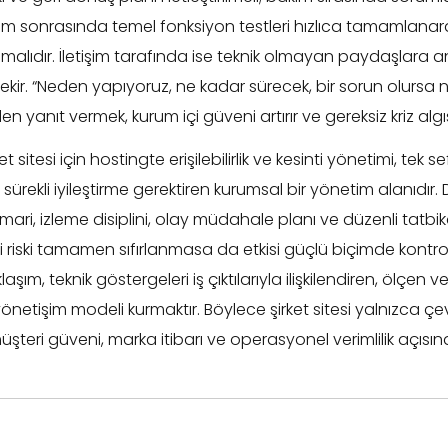
ım sonrasında temel fonksiyon testleri hızlıca tamamlanara
lıdır. İletişim tarafında ise teknik olmayan paydaşlara anla
erekir. “Neden yapıyoruz, ne kadar sürecek, bir sorun olursa
 yanıt vermek, kurum içi güveni artırır ve gereksiz kriz algıs
 sitesi için hostingte erişilebilirlik ve kesinti yönetimi, tek sef
, sürekli iyileştirme gerektiren kurumsal bir yönetim alanıdır
imari, izleme disiplini, olay müdahale planı ve düzenli tatbi
i riski tamamen sıfırlanmasa da etkisi güçlü biçimde kontrol 
aşım, teknik göstergeleri iş çıktılarıyla ilişkilendiren, ölçen 
önetişim modeli kurmaktır. Böylece şirket sitesi yalnızca çe
eri güveni, marka itibarı ve operasyonel verimlilik açısınd