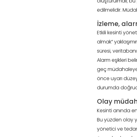
oluşturulmalı; b
edilmelidir. Müdah
İzleme, alar
Etkili kesinti yö
almak” yaklaşımın
süresi, veritabanı
Alarm eşikleri bel
geç müdahaleye yo
önce uyarı düzeyi
durumda doğrudan
Olay müdaha
Kesinti anında en
Bu yüzden olay yö
yönetici ve tedari