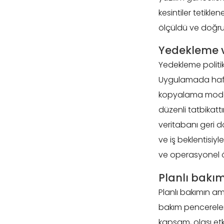
kesintiler tetikle
ölçüldü ve doğru
Yedekleme v
Yedekleme politik
Uygulamada haftal
kopyalama modeli
düzenli tatbikatt
veritabanı geri d
ve iş beklentisiy
ve operasyonel ön
Planlı bakım
Planlı bakımın ama
bakım pencereleri
kapsam, olası etki