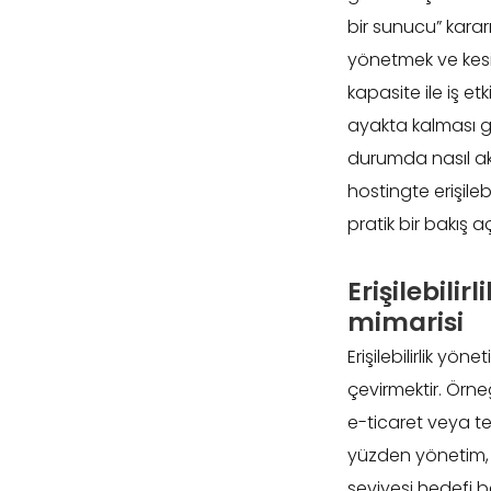
bir sunucu” kararı
yönetmek ve kesin
kapasite ile iş et
ayakta kalması ge
durumda nasıl aks
hostingte erişileb
pratik bir bakış a
Erişilebili
mimarisi
Erişilebilirlik yön
çevirmektir. Örneğ
e-ticaret veya tek
yüzden yönetim, p
seviyesi hedefi b