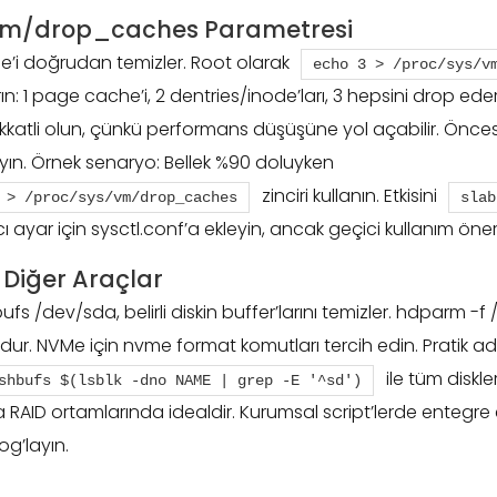
vm/drop_caches Parametresi
’i doğrudan temizler. Root olarak
echo 3 > /proc/sys/v
ın: 1 page cache’i, 2 dentries/inode’ları, 3 hepsini drop eder
kkatli olun, çünkü performans düşüşüne yol açabilir. Önces
n. Örnek senaryo: Bellek %90 doluyken
zinciri kullanın. Etkisini
 > /proc/sys/vm/drop_caches
slab
ı ayar için sysctl.conf’a ekleyin, ancak geçici kullanım öneril
 Diğer Araçlar
fs /dev/sda, belirli diskin buffer’larını temizler. hdparm -
ndur. NVMe için nvme format komutları tercih edin. Pratik ad
ile tüm diskle
shbufs $(lsblk -dno NAME | grep -E '^sd')
 RAID ortamlarında idealdir. Kurumsal script’lerde entegre
og’layın.