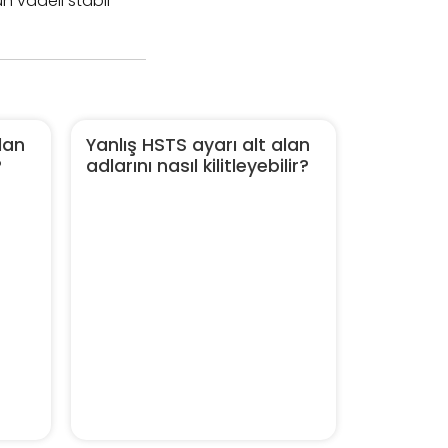
n vadeli stabil
lan
Yanlış HSTS ayarı alt alan
?
adlarını nasıl kilitleyebilir?