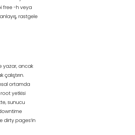
bi free -h veya
 anlayış, rastgele
ke yazar, ancak
 çalıştırın.
rumsal ortamda
root yetkisi
kte, sunucu
 downtime
le dirty pages’in