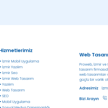
Hizmetlerimiz
Web Tasarı
İzmir Mobil Uygulama
Proweb, İzmir ve
İzmir Yazılım
tasarım firmasıd
İzmir Seo
web tasarımları v
İzmir Web Tasarım
güçlü bir varlık o
Yazılım
Adresimiz
İzm
Web Tasarım
SEO
Bizi Arayın
Mobil Uygulama
Sosyal Medya Danışmanlığı