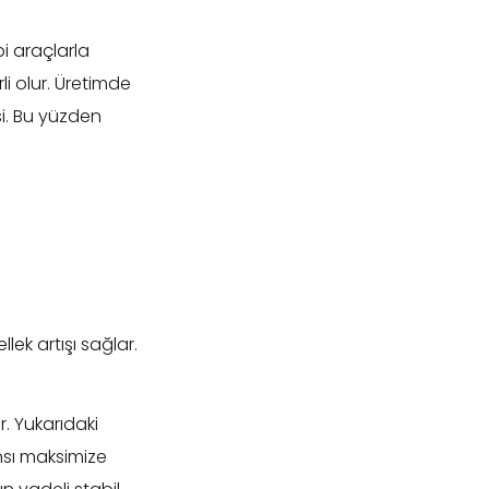
bi araçlarla
li olur. Üretimde
si. Bu yüzden
ek artışı sağlar.
. Yukarıdaki
nsı maksimize