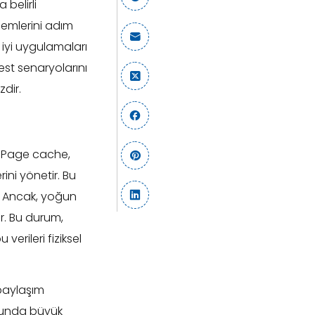
belirli
lemlerini adım
 iyi uygulamaları
test senaryolarını
dir.
r. Page cache,
ini yönetir. Bu
r. Ancak, yoğun
r. Bu durum,
verileri fiziksel
paylaşım
usunda büyük