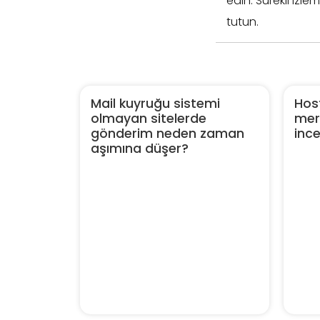
edin. Sürekli izl
tutun.
Mail kuyruğu sistemi
Host
olmayan sitelerde
merk
gönderim neden zaman
inc
aşımına düşer?