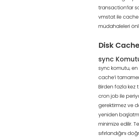
transaction’lar so
vmstat ile cache b
müdahaleleri önl
Disk Cache
sync Komutu
sync komutu, en t
cache’i tamamen 
Birden fazla kez
cron job ile periy
gerektirmez ve d
yeniden başlat
minimize edilir. 
sıfırlandığını doğ