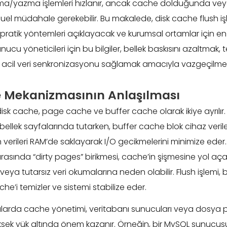
a/yazma işlemleri hızlanır, ancak cache dolduğunda veya 
l müdahale gerekebilir. Bu makalede, disk cache flush iş
pratik yöntemleri açıklayacak ve kurumsal ortamlar için en
cu yöneticileri için bu bilgiler, bellek baskısını azaltmak, 
acil veri senkronizasyonu sağlamak amacıyla vazgeçilmez
e Mekanizmasının Anlaşılması
disk cache, page cache ve buffer cache olarak ikiye ayrılı
 bellek sayfalarında tutarken, buffer cache blok cihaz veriler
ilen verileri RAM’de saklayarak I/O gecikmelerini minimize ede
ırasında “dirty pages” birikmesi, cache’in şişmesine yol aça
eya tutarsız veri okumalarına neden olabilir. Flush işlemi, bu 
he’i temizler ve sistemi stabilize eder.
larda cache yönetimi, veritabanı sunucuları veya dosya 
yüksek yük altında önem kazanır. Örneğin, bir MySQL sunuc