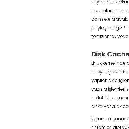
sayede disk okum
durumlarda manue
adım ele alacak, 
paylaşacağız. Sunu
temizlemek veya 
Disk Cach
Linux kernelinde 
dosya içeriklerini
yapılar, sık eriş
yazma işlemleri s
bellek tükenmesi v
diske yazarak cac
Kurumsal sunucu
sistemleri gibi 