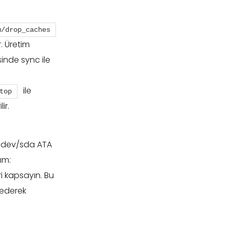
m/drop_caches
. Üretim
inde sync ile
ile
top
ir.
f /dev/sda ATA
ım:
ri kapsayın. Bu
 ederek