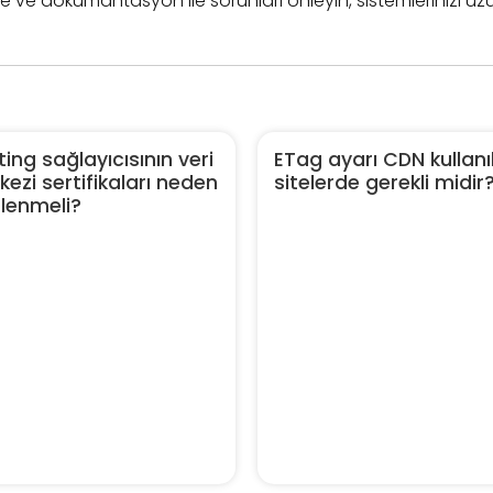
eme ve dokümantasyon ile sorunları önleyin, sistemlerinizi uzu
ing sağlayıcısının veri
ETag ayarı CDN kullanı
ezi sertifikaları neden
sitelerde gerekli midir
elenmeli?