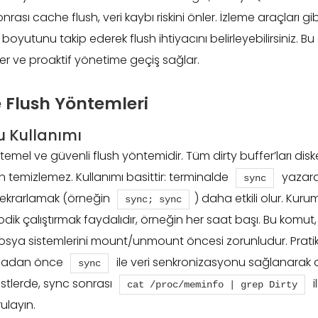
nrası cache flush, veri kaybı riskini önler. İzleme araçları gi
oyutunu takip ederek flush ihtiyacını belirleyebilirsiniz. Bu
er ve proaktif yönetime geçiş sağlar.
 Flush Yöntemleri
 Kullanımı
emel ve güvenli flush yöntemidir. Tüm dirty buffer’ları dis
temizlemez. Kullanımı basittir: terminalde
yazarak
sync
 tekrarlamak (örneğin
) daha etkili olur. Ku
sync; sync
odik çalıştırmak faydalıdır, örneğin her saat başı. Bu komut, 
osya sistemlerini mount/unmount öncesi zorunludur. Prati
madan önce
ile veri senkronizasyonu sağlanarak
sync
Testlerde, sync sonrası
i
cat /proc/meminfo | grep Dirty
rulayın.