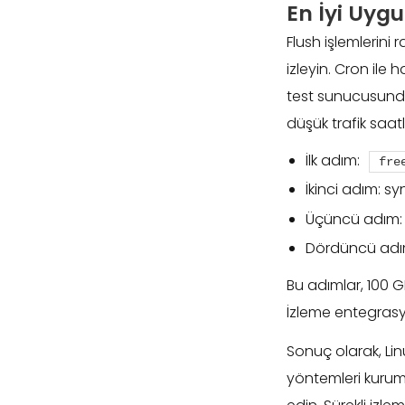
En İyi Uygu
Flush işlemlerini 
izleyin. Cron ile h
test sunucusunda 
düşük trafik saatl
İlk adım:
fre
İkinci adım: sy
Üçüncü adım: 
Dördüncü adım
Bu adımlar, 100 G
İzleme entegrasy
Sonuç olarak, Lin
yöntemleri kurum