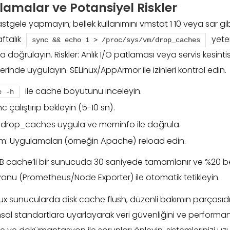
lamalar ve Potansiyel Riskler
rastgele yapmayın; bellek kullanımını vmstat 1 10 veya sar gi
aftalık
yeter
sync && echo 1 > /proc/sys/vm/drop_caches
doğrulayın. Riskler: Anlık I/O patlaması veya servis kesinti
erinde uygulayın. SELinux/AppArmor ile izinleri kontrol edin.
ile cache boyutunu inceleyin.
e -h
nc çalıştırıp bekleyin (5-10 sn).
drop_caches uygula ve meminfo ile doğrula.
: Uygulamaları (örneğin Apache) reload edin.
B cache’li bir sunucuda 30 saniyede tamamlanır ve %20 bell
onu (Prometheus/Node Exporter) ile otomatik tetikleyin.
ux sunucularda disk cache flush, düzenli bakımın parçasıdır
sal standartlara uyarlayarak veri güvenliğini ve performa