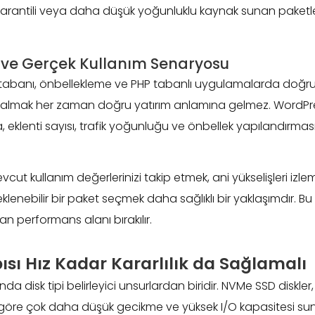
 garantili veya daha düşük yoğunluklu kaynak sunan paketler
 ve Gerçek Kullanım Senaryosu
ritabanı, önbellekleme ve PHP tabanlı uygulamalarda doğrud
 almak her zaman doğru yatırım anlamına gelmez. WordPre
 eklenti sayısı, trafik yoğunluğu ve önbellek yapılandırması
vcut kullanım değerlerinizi takip etmek, ani yükselişleri izle
klenebilir bir paket seçmek daha sağlıklı bir yaklaşımdır. B
 performans alanı bırakılır.
ısı Hız Kadar Kararlılık da Sağlamalı
a disk tipi belirleyici unsurlardan biridir. NVMe SSD diskler
göre çok daha düşük gecikme ve yüksek I/O kapasitesi sunar