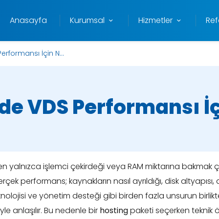
Anasayfa
Kurumsal
Hizmetler
Ref
rformansı İçin N...
de VDS Performansı İ
en yalnızca işlemci çekirdeği veya RAM miktarına bakma
Gerçek performans; kaynakların nasıl ayrıldığı, disk altyapısı, a
nolojisi ve yönetim desteği gibi birden fazla unsurun birlikt
le anlaşılır. Bu nedenle bir
hosting
paketi seçerken teknik öze