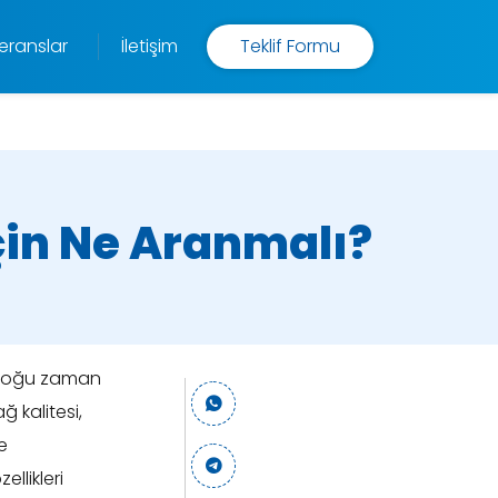
eranslar
İletişim
Teklif Formu
çin Ne Aranmalı?
k çoğu zaman
ğ kalitesi,
e
llikleri