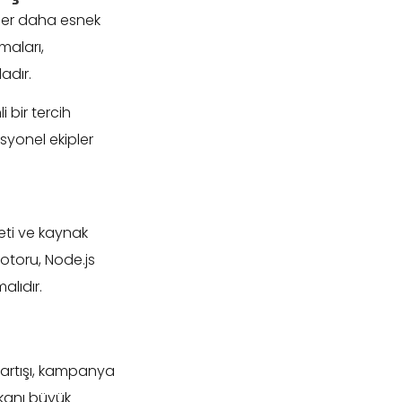
kler daha esnek
maları,
adır.
 bir tercih
syonel ekipler
yeti ve kaynak
otoru, Node.js
alıdır.
k artışı, kampanya
kanı büyük