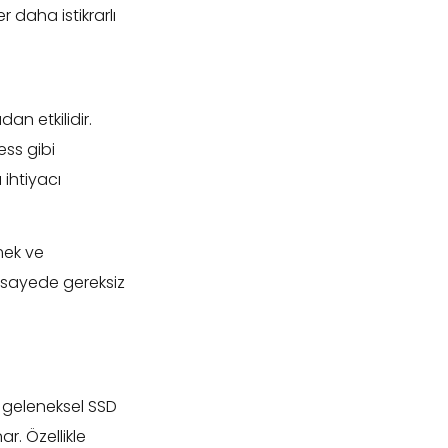
 daha istikrarlı
an etkilidir.
ss gibi
 ihtiyacı
mek ve
u sayede gereksiz
, geleneksel SSD
. Özellikle