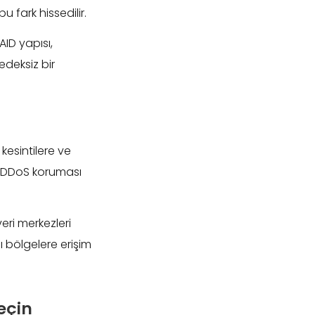
 fark hissedilir.
AID yapısı,
edeksiz bir
kesintilere ve
i, DDoS koruması
eri merkezleri
lı bölgelere erişim
eçin