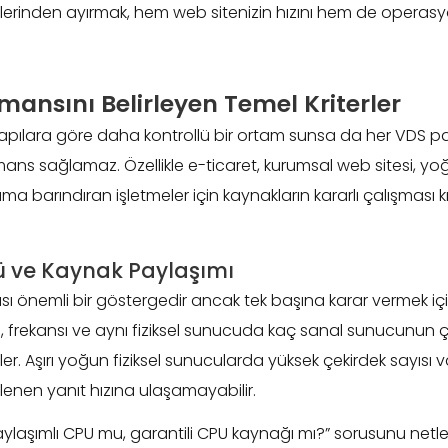
erinden ayırmak, hem web sitenizin hızını hem de operasyon
mansını Belirleyen Temel Kriterler
yapılara göre daha kontrollü bir ortam sunsa da her VDS pa
ns sağlamaz. Özellikle e-ticaret, kurumsal web sitesi, yoğu
a barındıran işletmeler için kaynakların kararlı çalışması k
ü ve Kaynak Paylaşımı
sı önemli bir göstergedir ancak tek başına karar vermek için 
, frekansı ve aynı fiziksel sunucuda kaç sanal sunucunun ça
er. Aşırı yoğun fiziksel sunucularda yüksek çekirdek sayısı v
enen yanıt hızına ulaşamayabilir.
aylaşımlı CPU mu, garantili CPU kaynağı mı?” sorusunu netleş