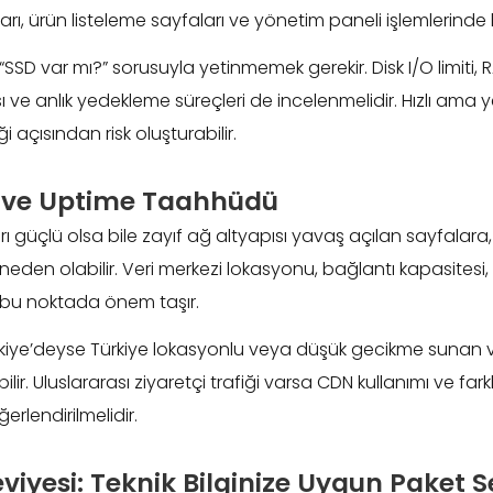
rı, ürün listeleme sayfaları ve yönetim paneli işlemlerinde bu
SSD var mı?” sorusuyla yetinmemek gerekir. Disk I/O limiti, R
ası ve anlık yedekleme süreçleri de incelenmelidir. Hızlı ama y
iği açısından risk oluşturabilir.
i ve Uptime Taahhüdü
 güçlü olsa bile zayıf ağ altyapısı yavaş açılan sayfalara, 
 neden olabilir. Veri merkezi lokasyonu, bağlantı kapasites
 bu noktada önem taşır.
ürkiye’deyse Türkiye lokasyonlu veya düşük gecikme sunan v
ir. Uluslararası ziyaretçi trafiği varsa CDN kullanımı ve fark
ğerlendirilmelidir.
viyesi: Teknik Bilginize Uygun Paket S