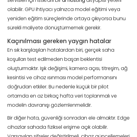
servisleri için istikrarlı bir
ai hosting
altyapısı yeterli
olabilir. GPU ihtiyacı yalnızca model eğitimi veya
yeniden eğitim süreçlerinde ortaya çıkıyorsa bunu
sürekli maliyete dönüştürmemek gerekir.
Kaçınılması gereken yaygın hatalar
En sık karşılaşılan hatalardan biri, gerçek saha
koşulları test edilmeden başarı beklentisi
oluşturmaktır. Işık değişimi, kamera açısı, titreşim, ağ
kesintisi ve cihaz ısınması model performansını
doğrudan etkiler. Bu nedenle küçük bir pilot
ortamda en az birkaç hafta veri toplanmalı ve
modelin davranışı gözlemlenmelidir.
Bir diğer hata, güvenliği sonradan ele almaktır. Edge
cihazlar sahada fiziksel erişime açık olabilir.
Varsayılan şifreler değiştirilmeli, cihaz güncellemeleri