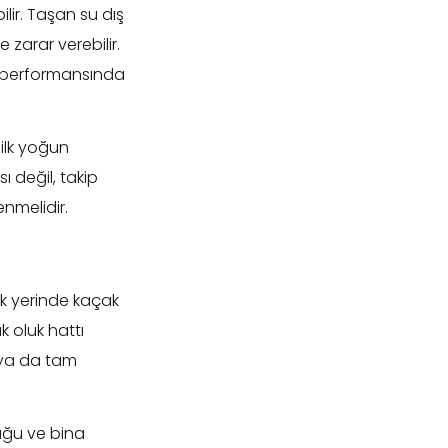
lir. Taşan su dış
arar verebilir.
ım performansında
ilk yoğun
 değil, takip
nmelidir.
 ek yerinde kaçak
k oluk hattı
 ya da tam
uğu ve bina