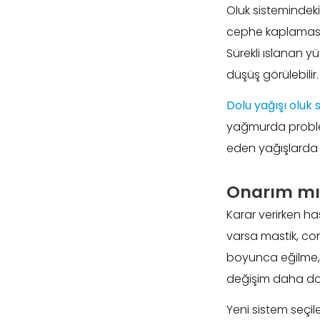
Oluk sistemindeki
cephe kaplamasın
Sürekli ıslanan y
düşüş görülebilir.
Dolu yağışı oluk 
yağmurda problem
eden yağışlarda 
Onarım mı
Karar verirken has
varsa mastik, con
boyunca eğilme, 
değişim daha doğr
Yeni sistem seçi