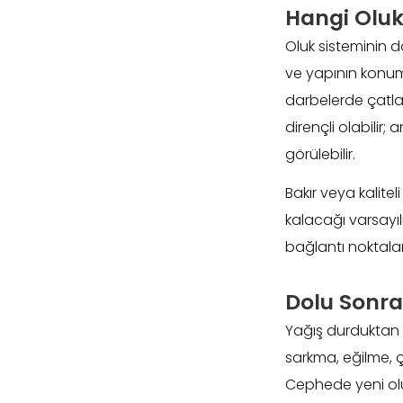
Hangi Oluk
Oluk sisteminin d
ve yapının konum
darbelerde çatla
dirençli olabili
görülebilir.
Bakır veya kalit
kalacağı varsayılm
bağlantı noktalar
Dolu Sonra
Yağış durduktan s
sarkma, eğilme, ç
Cephede yeni oluş