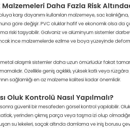
 Malzemeleri Daha Fazla Risk Altında
oluya karşı dayanımı kullanılan malzemeye, sac kalınlığına,
una göre değişir. PVC oluklar hafif ve ekonomik olsa da ço
ma riski taşıyabilir. Galvaniz ve alüminyum sistemler darb
r; ancak ince malzemelerde ezilme ve boya yüzeyinde defo
eli metal alaşımlı sistemler daha uzun ömürlüdür fakat tam
amalıdır. Özellikle geniş açıklıklı, yüksek katlı veya rüzgâr
ının sağlamlığı en az malzeme kalitesi kadar önemlidir.
sı Oluk Kontrolü Nasıl Yapılmalı?
onra güvenli bir mesafeden görsel kontrol yapılabilir. Olu
atlak, yerinden çıkmış parça veya taşma izi olup olmadığın
an su lekeleri, saçak altında damlama ve iniş borusu çevre