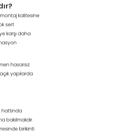
dır?
 montaj kalitesine
k sert
eye karşı daha
rmasyon
amen hasarsız
a açık yapılarda
k hattında
a bakılmalıdır.
sinde birikinti