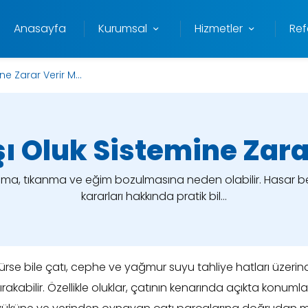
Anasayfa
Kurumsal
Hizmetler
Ref
e Zarar Verir M...
ı Oluk Sistemine Zara
ama, tıkanma ve eğim bozulmasına neden olabilir. Hasar beli
kararları hakkında pratik bil...
sürse bile çatı, cephe ve yağmur suyu tahliye hatları üzer
rakabilir. Özellikle oluklar, çatının kenarında açıkta konumla