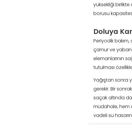
yüksekliği birlikt
borusu kapasitesi
Doluya Kar
Periyodik bakım, 
çamur ve yabancı 
elemanlarının sağl
tutulması özellik
Yağıştan sonra ya
gerekir. Bir sonr
saçak altında da
müdahale, hem on
vadeli su hasarın