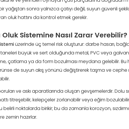
yüküne ve yerinden oynayan çatı parçalarına doğrudan mar
bir yağıştan sonra yalnızca çatıyı değil, suyun güvenli şekil
an oluk hattını da kontrol etmek gerekir.
 Oluk Sistemine Nasıl Zarar Verebilir?
sistemi
üzerinde üç temel risk oluşturur: darbe hasarı, bağ
 taneleri büyük ve sert olduğunda metal, PVC veya galvani
lme, çatlama ya da form bozulması meydana gelebilir. Bu ha
rünse de suyun akış yönünü değiştirerek taşma ve cephe ı
ilir.
iş boruları ve askı aparatlarında oluşan gevşemelerdir. Dolu 
hattı titreşebilir, kelepçeler zorlanabilir veya eğim bozulabili
elirli noktalarda birikir; bu da zamanla korozyon, sızdırm
re zemin hazırlar.