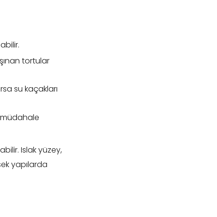
bilir.
aşınan tortular
rsa su kaçakları
il müdahale
ilir. Islak yüzey,
sek yapılarda