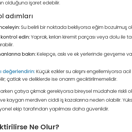
n olduğuna işaret edebilir.
ol adımları
nceleyin:
Su belirli bir noktada bekliyorsa eğim bozulmuş ola
 kontrol edin:
Yaprak, kırılan kiremit parçası veya dolu ile t
rabilir.
anlarına bakın:
Kelepçe, askı ve ek yerlerinde gevşeme va
ı değerlendirin:
Küçük ezikler su akışını engellemiyorsa ac
ir; çatlak ve deliklerde ise onarım geciktirilmemelidir.
arken çatıya çıkmak gerekiyorsa bireysel müdahale riskli olab
ve kaygan merdiven ciddi iş kazalarına neden olabilir. Yük
yonel ekip tarafından yapılması daha güvenlidir.
tirilirse Ne Olur?