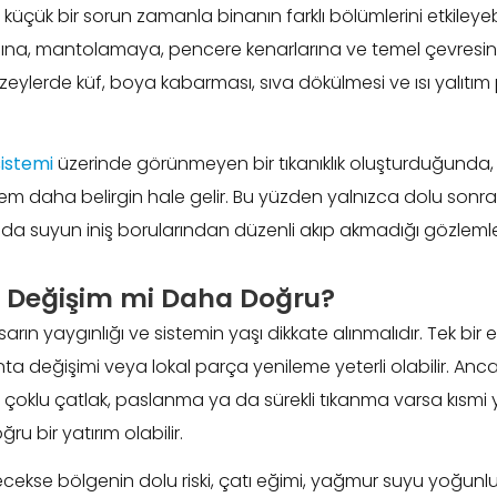
 küçük bir sorun zamanla binanın farklı bölümlerini etkileyebi
a, mantolamaya, pencere kenarlarına ve temel çevresine z
üzeylerde küf, boya kabarması, sıva dökülmesi ve ısı yalıt
sistemi
üzerinde görünmeyen bir tıkanıklık oluşturduğunda, 
 daha belirgin hale gelir. Bu yüzden yalnızca dolu sonrası
da suyun iniş borularından düzenli akıp akmadığı gözlemle
 Değişim mi Daha Doğru?
arın yaygınlığı ve sistemin yaşı dikkate alınmalıdır. Tek bir
ta değişimi veya lokal parça yenileme yeterli olabilir. Anca
çoklu çatlak, paslanma ya da sürekli tıkanma varsa kısmi
u bir yatırım olabilir.
lecekse bölgenin dolu riski, çatı eğimi, yağmur suyu yoğunl