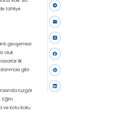
uz kalır. Bu
de tahliye
lantı gevşemesi
z oluk
sarlar ilk
slanması gibi
sırasında rüzgâr
r. Eğim
a ve kötü koku