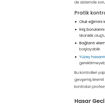
de sistemde soru
Pratik kontr
Oluk eğimini i
İniş borularını
tıkanıklık oluştu
Bağlantı elem
başlayabilir.
Yüzey hasarın
gerektirmeyebil
Bu kontrolleri yap
gevşemiş kiremit 
kontrolün profes
Hasar Gecik