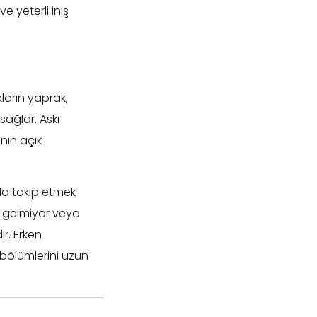
e yeterli iniş
ların yaprak,
sağlar. Askı
ının açık
 da takip etmek
u gelmiyor veya
r. Erken
bölümlerini uzun