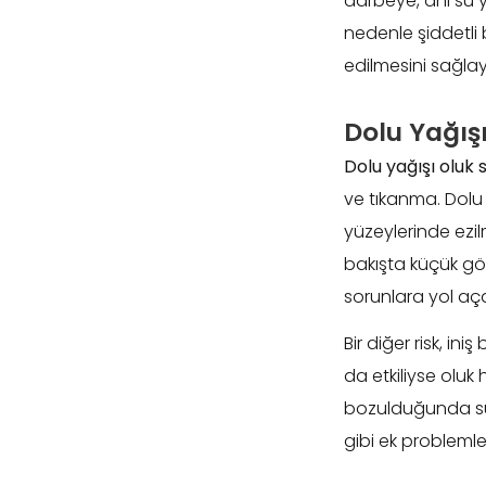
darbeye, ani su 
nedenle şiddetli 
edilmesini sağlay
Dolu Yağışı
Dolu yağışı oluk 
ve tıkanma. Dolu
yüzeylerinde ezi
bakışta küçük gö
sorunlara yol açab
Bir diğer risk, in
da etkiliyse oluk 
bozulduğunda su b
gibi ek problemle