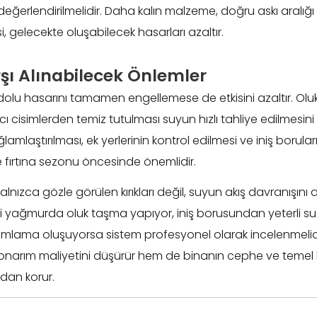
e değerlendirilmelidir. Daha kalın malzeme, doğru askı aralığı v
, gelecekte oluşabilecek hasarları azaltır.
şı Alınabilecek Önlemler
dolu hasarını tamamen engellemese de etkisini azaltır. Oluk
cisimlerden temiz tutulması suyun hızlı tahliye edilmesini 
amlaştırılması, ek yerlerinin kontrol edilmesi ve iniş borular
le fırtına sezonu öncesinde önemlidir.
lnızca gözle görülen kırıkları değil, suyun akış davranışını
aki yağmurda oluk taşma yapıyor, iniş borusundan yeterli s
mlama oluşuyorsa sistem profesyonel olarak incelenmelidi
arım maliyetini düşürür hem de binanın cephe ve temel 
dan korur.